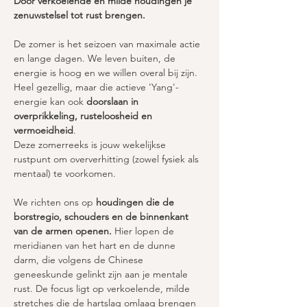
Door verkoelende en milde houdingen je 
zenuwstelsel tot rust brengen.
De zomer is het seizoen van maximale actie 
en lange dagen. We leven buiten, de 
energie is hoog en we willen overal bij zijn. 
Heel gezellig, maar die actieve 'Yang'-
energie kan ook 
doorslaan in 
overprikkeling, rusteloosheid en 
vermoeidheid
.
Deze zomerreeks is jouw wekelijkse 
rustpunt om oververhitting (zowel fysiek als 
mentaal) te voorkomen. 
We richten ons op 
houdingen die de 
borstregio, schouders en de binnenkant 
van de armen openen.
 Hier lopen de 
meridianen van het hart en de dunne 
darm, die volgens de Chinese 
geneeskunde gelinkt zijn aan je mentale 
rust. De focus ligt op verkoelende, milde 
stretches die de hartslag omlaag brengen 