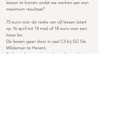
lessen te komen zodat we werken aan een 
maximum resultaat? 
75 euro voor de reeks van vijf lessen (start 
op 16 april tot 14 mei) of 18 euro voor een 
losse les. 
De lessen gaan door in zaal C3 bij GC De 
Wildeman te Herent. 
Parkeren kan gratis op de parking achter 
het GC of achter bakkerij Flan Breton. 
Elke les duurt 90 minuten, van 
beginmeditatie tot eindontspanning.
Yogamaterialen zoals bolster en blokjes zijn 
beschikbaar, maar breng zelf een matje, 
dekentje en kussen mee naar de les. Kleed 
je warm genoeg aan. 
Registreren