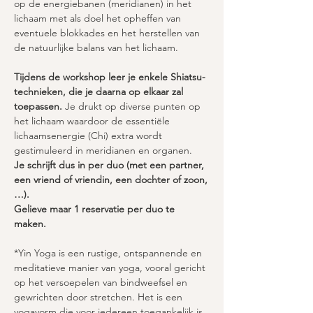
op de energiebanen (meridianen) in het 
lichaam met als doel het opheffen van 
eventuele blokkades en het herstellen van 
de natuurlijke balans van het lichaam.
Tijdens de workshop leer je enkele Shiatsu-
technieken, die je daarna op elkaar zal 
toepassen. 
Je drukt op diverse punten op 
het lichaam waardoor de essentiële 
lichaamsenergie (Chi) extra wordt 
gestimuleerd in meridianen en organen. 
Je schrijft dus in per duo (met een partner, 
een vriend of vriendin, een dochter of zoon,
…).
Gelieve maar 1 reservatie per duo te 
maken. 
*Yin Yoga is een rustige, ontspannende en 
meditatieve manier van yoga, vooral gericht 
op het versoepelen van bindweefsel en 
gewrichten door stretchen. Het is een 
yogavorm die voor iedereen toegankelijk is, 